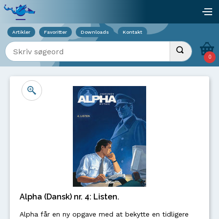
Viser overlay for indkøbskurv
åb
Artikler
Favoritter
Downloads
Kontakt
Indtast søgeord
Udfør søgnin
0
Alpha (Dansk) nr. 4: Listen.
Alpha får en ny opgave med at bekytte en tidligere