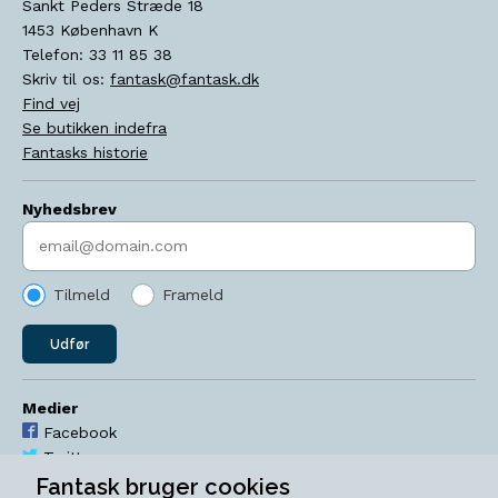
Sankt Peders Stræde 18
1453
København K
Telefon:
33 11 85 38
Skriv til os:
fantask@fantask.dk
Find vej
Se butikken indefra
Fantasks historie
Nyhedsbrev
Indtast søgeord
Tilmeld
Frameld
Udfør
Medier
Facebook
Twitter
YouTube
Fantask bruger cookies