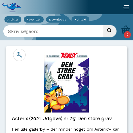
Viser overlay for indkøbskurv
åb
Artikler
Favoritter
Downloads
Kontakt
Indtast søgeord
Udfør søgnin
0
Asterix (2021 Udgave) nr. 25: Den store grav.
I en lille gallerby – der minder noget om Asterix’– kan