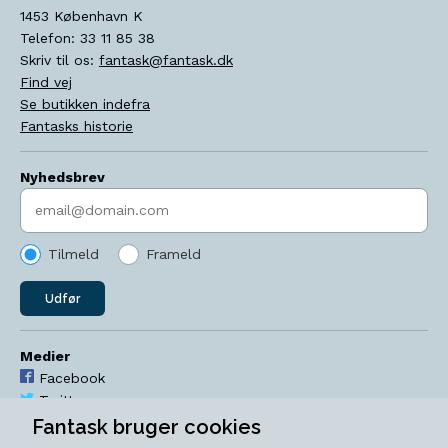
1453
København K
Telefon:
33 11 85 38
Skriv til os:
fantask@fantask.dk
Find vej
Se butikken indefra
Fantasks historie
Nyhedsbrev
Indtast søgeord
Tilmeld
Frameld
Udfør
Medier
Facebook
Twitter
YouTube
Fantask bruger cookies
Instagram