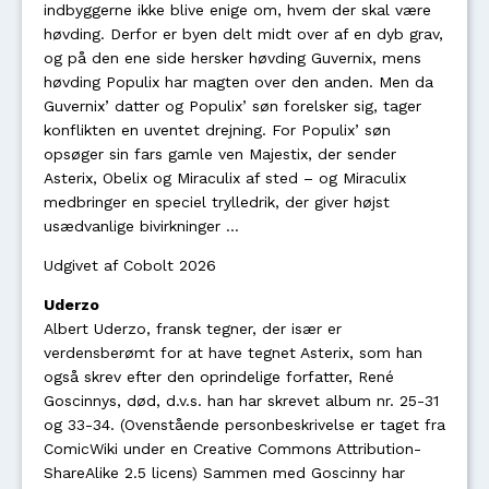
indbyggerne ikke blive enige om, hvem der skal være
høvding. Derfor er byen delt midt over af en dyb grav,
og på den ene side hersker høvding Guvernix, mens
høvding Populix har magten over den anden. Men da
Guvernix’ datter og Populix’ søn forelsker sig, tager
konflikten en uventet drejning. For Populix’ søn
opsøger sin fars gamle ven Majestix, der sender
Asterix, Obelix og Miraculix af sted – og Miraculix
medbringer en speciel trylledrik, der giver højst
usædvanlige bivirkninger …
Udgivet af Cobolt 2026
Uderzo
Albert Uderzo, fransk tegner, der især er
verdensberømt for at have tegnet Asterix, som han
også skrev efter den oprindelige forfatter, René
Goscinnys, død, d.v.s. han har skrevet album nr. 25-31
og 33-34. (Ovenstående personbeskrivelse er taget fra
ComicWiki under en Creative Commons Attribution-
ShareAlike 2.5 licens) Sammen med Goscinny har