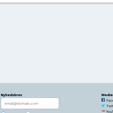
Nyhedsbrev
Medie
Indtast søgeord
Fac
Twi
You