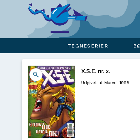
Viser overlay for indkøbskurv
TEGNESERIER
B
X.S.E. nr. 2.
Udgivet af Marvel 1998