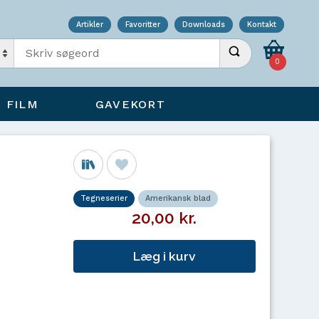
Artikler
Favoritter
Downloads
Kontakt
Indtast søgeord
Udfør søgning
0
FILM
GAVEKORT
Tegneserier
Amerikansk blad
20,00 kr.
Læg i kurv