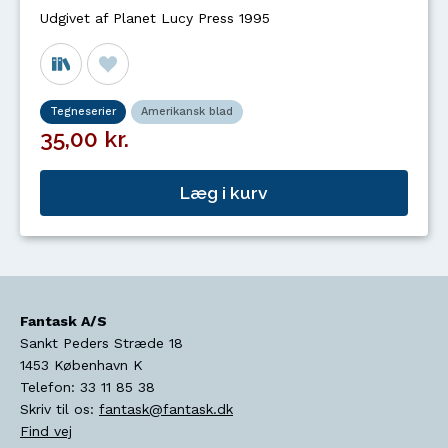
Udgivet af Planet Lucy Press 1995
Tegneserier
Amerikansk blad
35,00 kr.
Læg i kurv
Fantask A/S
Sankt Peders Stræde 18
1453
København K
Telefon:
33 11 85 38
Skriv til os:
fantask@fantask.dk
Find vej