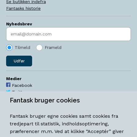
Se butikken indefra
Fantasks historie
Nyhedsbrev
Indtast søgeord
Tilmeld
Frameld
Udfør
Medier
Facebook
Twitter
YouTube
Fantask bruger cookies
Instagram
Fantask bruger egne cookies samt cookies fra
Åbningstider
tredjepart til statistik, indholdsoptimering,
Mandag-torsdag 11-18
præferencer m.m. Ved at klikke “Acceptér” giver
Fredag 11-18.30