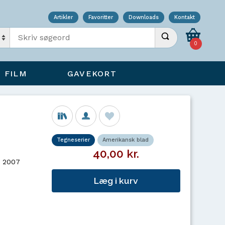
Artikler
Favoritter
Downloads
Kontakt
Indtast søgeord
Udfør søgning
0
FILM
GAVEKORT
Tegneserier
Amerikansk blad
40,00 kr.
- 2007
Læg i kurv