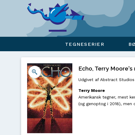
Viser overlay for indkøbskurv
TEGNESERIER
B
Echo, Terry Moore's n
Udgivet af Abstract Studios
Terry Moore
Amerikansk tegner, mest ke
(og genoptog i 2018), men o