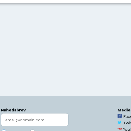
Nyhedsbrev
Medie
Indtast søgeord
Fac
Twi
You