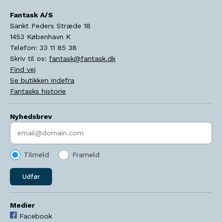
Fantask A/S
Sankt Peders Stræde 18
1453
København K
Telefon:
33 11 85 38
Skriv til os:
fantask@fantask.dk
Find vej
Se butikken indefra
Fantasks historie
Nyhedsbrev
Indtast søgeord
Tilmeld
Frameld
Udfør
Medier
Facebook