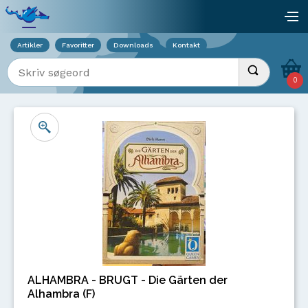
Viser overlay for indkøbskurv
åb
Artikler
Favoritter
Downloads
Kontakt
Indtast søgeord
Udfør søgnin
0
ALHAMBRA - BRUGT - Die Gärten der
Alhambra (F)