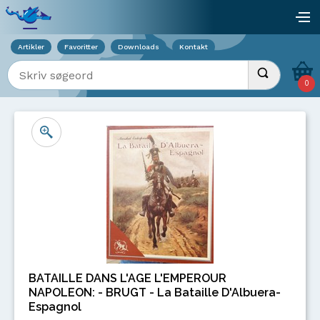
Viser overlay for indkøbskurv
åb
Artikler
Favoritter
Downloads
Kontakt
Indtast søgeord
Udfør søgnin
0
BATAILLE DANS L'AGE L'EMPEROUR
NAPOLEON: - BRUGT - La Bataille D'Albuera-
Espagnol