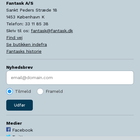
Fantask A/S
Sankt Peders Stræde 18
1453
København K
Telefon:
33 11 85 38
Skriv til os:
fantask@fantask.dk
Find vej
Se butikken indefra
Fantasks historie
Nyhedsbrev
Indtast søgeord
Tilmeld
Frameld
Udfør
Medier
Facebook
Twitter