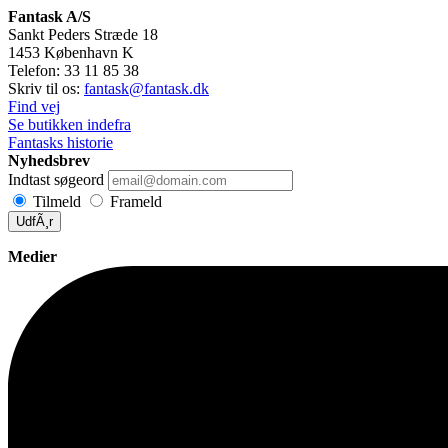
Fantask A/S
Sankt Peders Stræde 18
1453
København K
Telefon:
33 11 85 38
Skriv til os:
fantask@fantask.dk
Find vej
Se butikken indefra
Fantasks historie
Nyhedsbrev
Indtast søgeord
Tilmeld
Frameld
UdfÃ¸r
Medier