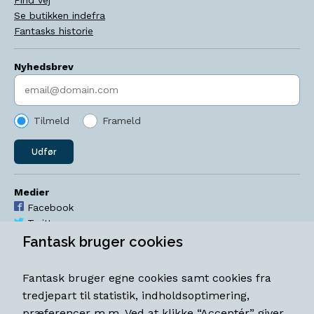
Se butikken indefra
Fantasks historie
Nyhedsbrev
Indtast søgeord
Tilmeld
Frameld
Udfør
Medier
Facebook
Twitter
YouTube
Fantask bruger cookies
Instagram
Fantask bruger egne cookies samt cookies fra
Åbningstider
tredjepart til statistik, indholdsoptimering,
Mandag-torsdag 11-18
præferencer m.m. Ved at klikke “Acceptér” giver