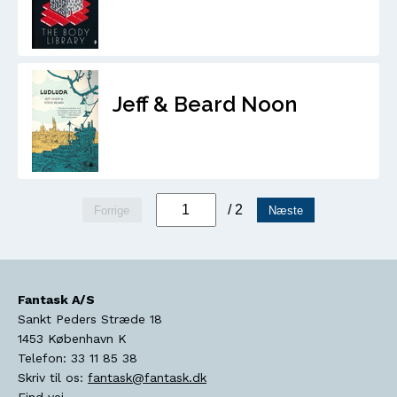
Jeff & Beard Noon
/ 2
Forrige
Næste
Fantask A/S
Sankt Peders Stræde 18
1453
København K
Telefon:
33 11 85 38
Skriv til os:
fantask@fantask.dk
Find vej