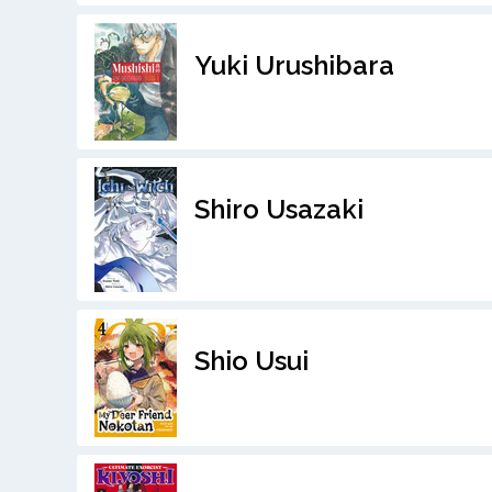
Yuki Urushibara
Shiro Usazaki
Shio Usui