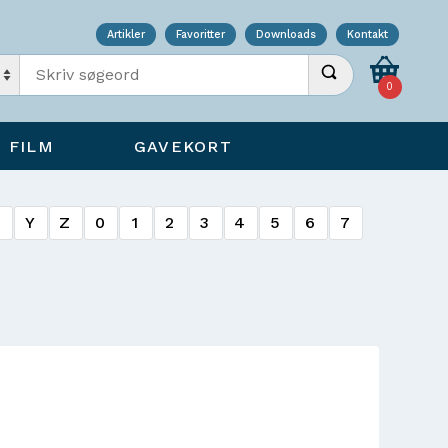
Artikler
Favoritter
Downloads
Kontakt
Indtast søgeord
Udfør søgning
0
FILM
GAVEKORT
X
Y
Z
0
1
2
3
4
5
6
7