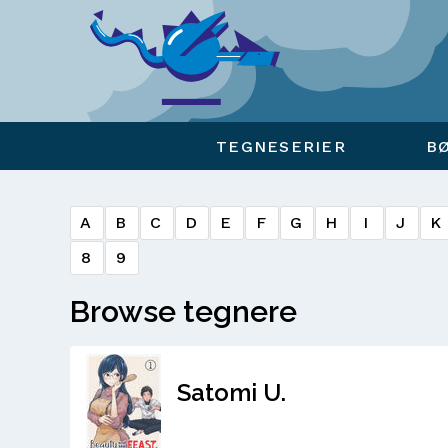
Viser overlay for indkøbskurv
TEGNESERIER
B
A
B
C
D
E
F
G
H
I
J
K
8
9
Browse tegnere
Satomi U.