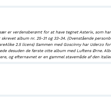
især er verdensberømt for at have tegnet Asterix, som han 
r skrevet album nr. 25-31 og 33-34. (Ovenstående personb
reAlike 2.5 licens) Sammen med Goscinny har Uderzo for
nede desuden de første otte album med Luftens Ørne. Alb
rere, og efternavnet er en gammel stavemåde af den itali