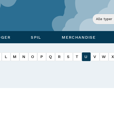
ØGER
SPIL
MERCHANDISE
L
M
N
O
P
Q
R
S
T
U
V
W