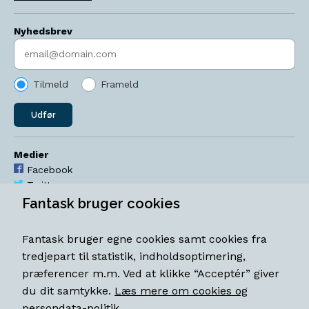
Nyhedsbrev
Indtast søgeord
Tilmeld
Frameld
Udfør
Medier
Facebook
Twitter
YouTube
Fantask bruger cookies
Instagram
Fantask bruger egne cookies samt cookies fra
Åbningstider
tredjepart til statistik, indholdsoptimering,
Mandag-torsdag 11-18
præferencer m.m. Ved at klikke “Acceptér” giver
Fredag 11-18.30
du dit samtykke.
Læs mere om cookies og
Lørdag 11-15
persondata-politik