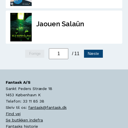
Jaouen Salaün
/ 11
Forrige
Næste
Fantask A/S
Sankt Peders Stræde 18
1453
København K
Telefon:
33 11 85 38
Skriv til os:
fantask@fantask.dk
Find vej
Se butikken indefra
Fantasks historie