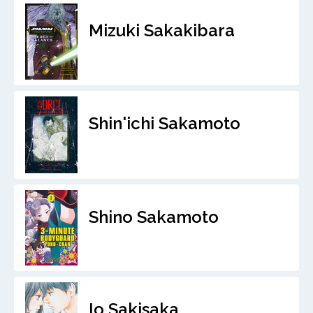
Mizuki Sakakibara
Shin'ichi Sakamoto
Shino Sakamoto
Io Sakisaka