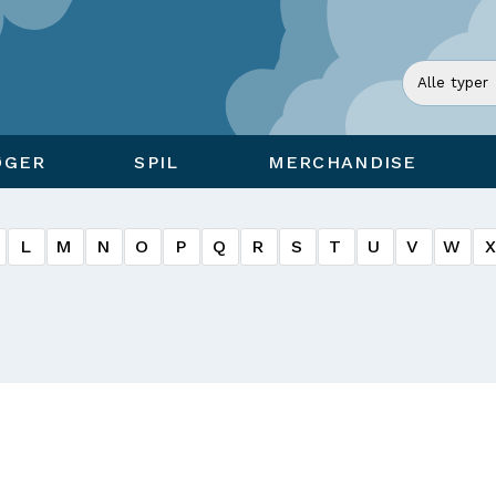
ØGER
SPIL
MERCHANDISE
L
M
N
O
P
Q
R
S
T
U
V
W