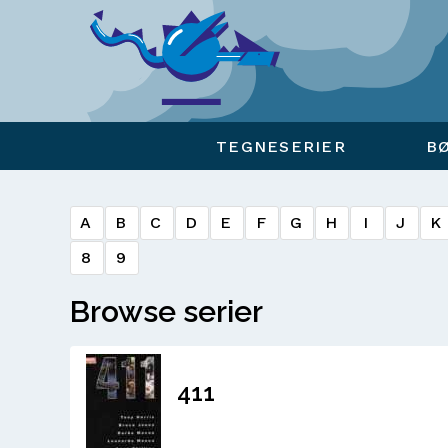
Viser overlay for indkøbskurv
TEGNESERIER
B
A
B
C
D
E
F
G
H
I
J
K
8
9
Browse serier
411