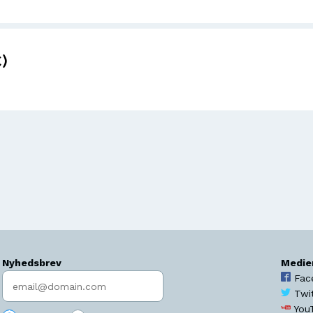
)
Nyhedsbrev
Medie
Indtast søgeord
Fac
Twi
You