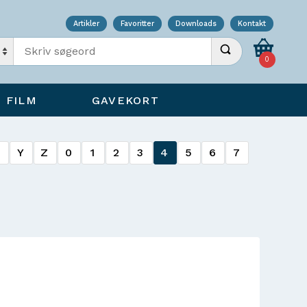
Artikler
Favoritter
Downloads
Kontakt
Indtast søgeord
Udfør søgning
0
FILM
GAVEKORT
X
Y
Z
0
1
2
3
4
5
6
7