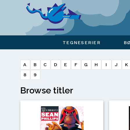
Viser overlay for indkøbskurv
TEGNESERIER
B
A
B
C
D
E
F
G
H
I
J
K
8
9
Browse titler