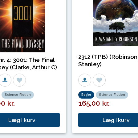
2312 (TPB) (Robinson
r. 4: 3001: The Final
Stanley)
ey (Clarke, Arthur C)
Science Fiction
Bøger
Science Fiction
0 kr.
165,00 kr.
Læg i kurv
Læg i kurv