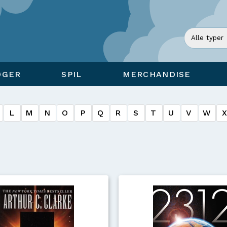
ØGER
SPIL
MERCHANDISE
L
M
N
O
P
Q
R
S
T
U
V
W