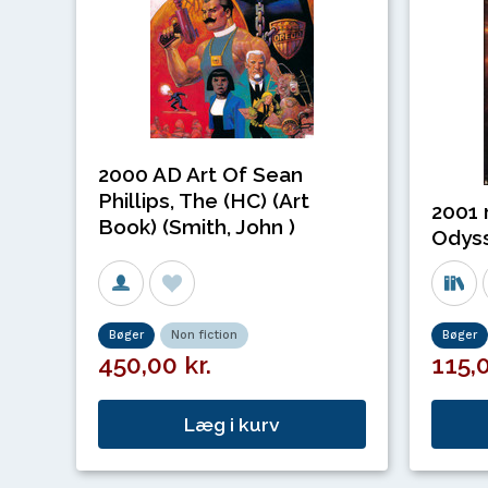
2000 AD Art Of Sean
Phillips, The (HC) (Art
2001 n
Book) (Smith, John )
Odyss
Bøger
Non fiction
Bøger
450,00 kr.
115,0
Læg i kurv