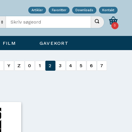
Artikler
Favoritter
Downloads
Kontakt
Indtast søgeord
Udfør søgning
0
FILM
GAVEKORT
X
Y
Z
0
1
2
3
4
5
6
7