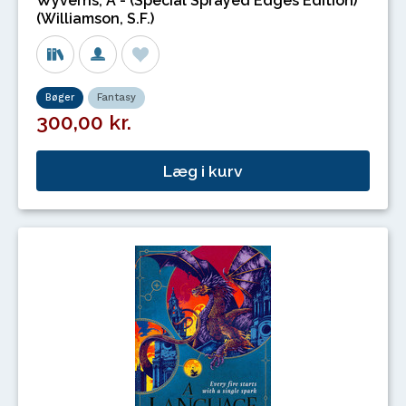
Wyverns, A - (Special Sprayed Edges Edition)
(Williamson, S.F.)
Bøger
Fantasy
300,00 kr.
Læg i kurv