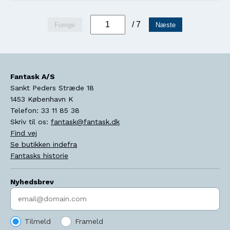
/ 7
Forrige
Næste
Fantask A/S
Sankt Peders Stræde 18
1453
København K
Telefon:
33 11 85 38
Skriv til os:
fantask@fantask.dk
Find vej
Se butikken indefra
Fantasks historie
Nyhedsbrev
Indtast søgeord
Tilmeld
Frameld