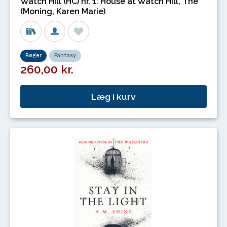
Watch Hill (HC) nr. 1: House at Watch Hill, The
(Moning, Karen Marie)
Bøger
Fantasy
260,00 kr.
Læg i kurv