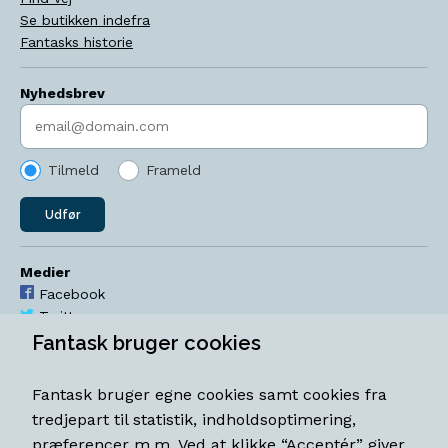
Se butikken indefra
Fantasks historie
Nyhedsbrev
Indtast søgeord
Tilmeld
Frameld
Udfør
Medier
Facebook
Twitter
YouTube
Fantask bruger cookies
Instagram
Fantask bruger egne cookies samt cookies fra
Åbningstider
tredjepart til statistik, indholdsoptimering,
Mandag-torsdag 11-18
præferencer m.m. Ved at klikke “Acceptér” giver