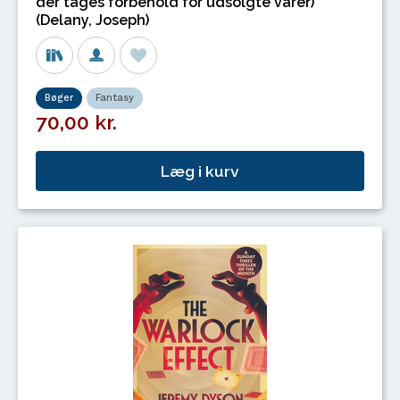
der tages forbehold for udsolgte varer)
(Delany, Joseph)
Bøger
Fantasy
70,00 kr.
Læg i kurv