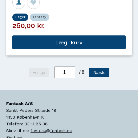
Bøger
Fantasy
260,00 kr.
Læg i kurv
/ 8
Forrige
Næste
Fantask A/S
Sankt Peders Stræde 18
1453
København K
Telefon:
33 11 85 38
Skriv til os:
fantask@fantask.dk
Find vej