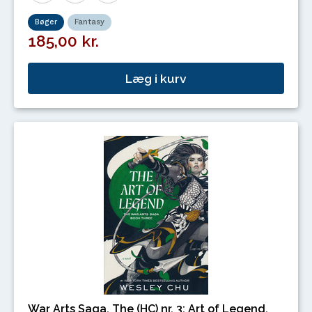
Bøger
Fantasy
185,00 kr.
Læg i kurv
War Arts Saga, The (HC) nr. 3: Art of Legend,