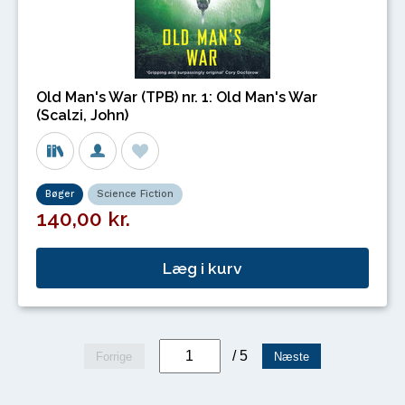
Old Man's War (TPB) nr. 1: Old Man's War
(Scalzi, John)
Bøger
Science Fiction
140,00 kr.
Læg i kurv
/ 5
Forrige
Næste