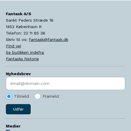
Fantask A/S
Sankt Peders Stræde 18
1453
København K
Telefon:
33 11 85 38
Skriv til os:
fantask@fantask.dk
Find vej
Se butikken indefra
Fantasks historie
Nyhedsbrev
Indtast søgeord
Tilmeld
Frameld
Udfør
Medier